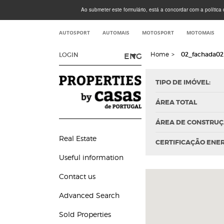
Ao submeter este formulário, está a concordar com a política d
AUTOSPORT
AUTOMAIS
MOTOSPORT
MOTOMAIS
Home
>
02_fachada02
ENG
LOGIN
TIPO DE IMÓVEL:
ÁREA TOTAL
ÁREA DE CONSTRU
Real Estate
CERTIFICAÇÃO ENE
Useful information
Contact us
Advanced Search
Sold Properties