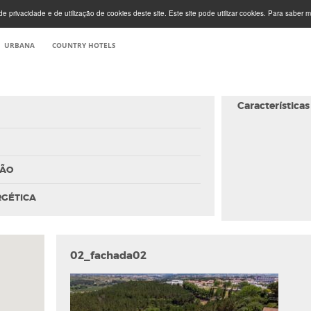
e privacidade e de utilização de cookies deste site. Este site pode utilizar cookies. Para saber m
URBANA
COUNTRY HOTELS
Características
ÇÃO
RGÉTICA
02_fachada02