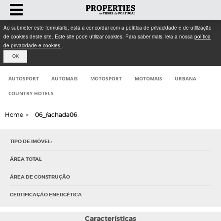
Ao submeter este formulário, está a concordar com a política de privacidade e de utilização
de cookies deste site. Este site pode utilizar cookies. Para saber mais, leia a nossa
política
de privacidade e cookies
.
OK
AUTOSPORT
AUTOMAIS
MOTOSPORT
MOTOMAIS
URBANA
COUNTRY HOTELS
Home
>
06_fachada06
TIPO DE IMÓVEL:
ÁREA TOTAL
ÁREA DE CONSTRUÇÃO
CERTIFICAÇÃO ENERGÉTICA
Características