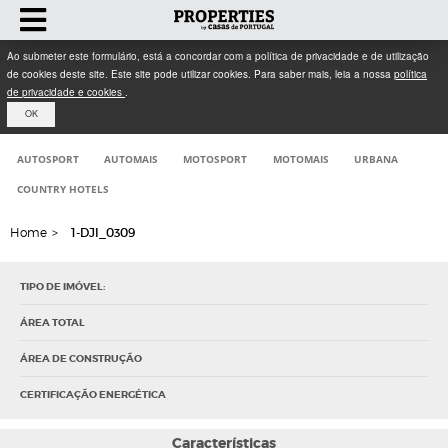
Ao submeter este formulário, está a concordar com a política de privacidade e de utilização
de cookies deste site. Este site pode utilizar cookies. Para saber mais, leia a nossa
política
de privacidade e cookies
.
OK
AUTOSPORT
AUTOMAIS
MOTOSPORT
MOTOMAIS
URBANA
COUNTRY HOTELS
Home
>
1-DJI_0309
TIPO DE IMÓVEL:
ÁREA TOTAL
ÁREA DE CONSTRUÇÃO
CERTIFICAÇÃO ENERGÉTICA
Características