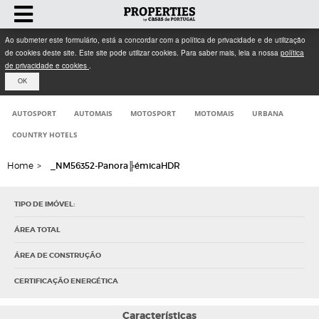
Ao submeter este formulário, está a concordar com a política de privacidade e de utilização
de cookies deste site. Este site pode utilizar cookies. Para saber mais, leia a nossa
política
de privacidade e cookies
.
OK
AUTOSPORT
AUTOMAIS
MOTOSPORT
MOTOMAIS
URBANA
COUNTRY HOTELS
Home
>
_NM56352-Panora╠émicaHDR
TIPO DE IMÓVEL:
ÁREA TOTAL
ÁREA DE CONSTRUÇÃO
CERTIFICAÇÃO ENERGÉTICA
Características