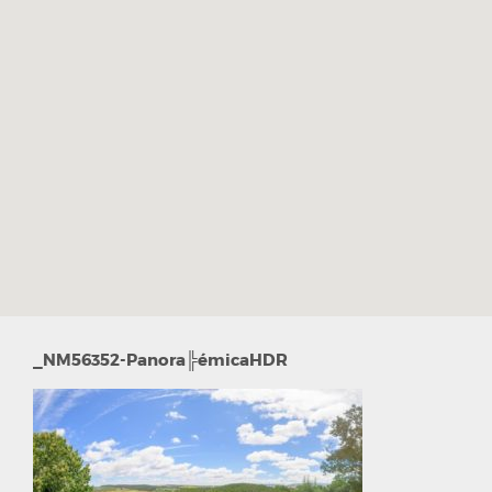
_NM56352-Panora╠émicaHDR