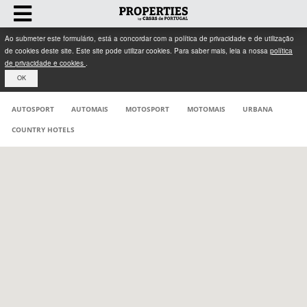
Ao submeter este formulário, está a concordar com a política de privacidade e de utilização
de cookies deste site. Este site pode utilizar cookies. Para saber mais, leia a nossa
política
de privacidade e cookies
.
OK
AUTOSPORT
AUTOMAIS
MOTOSPORT
MOTOMAIS
URBANA
COUNTRY HOTELS