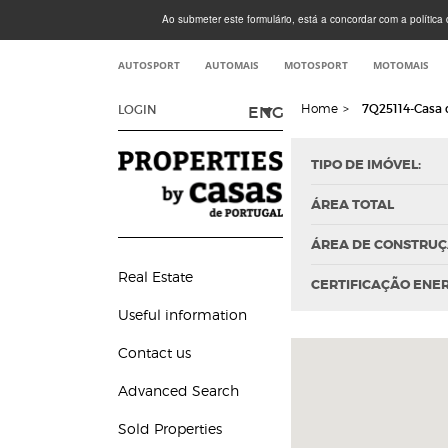
Ao submeter este formulário, está a concordar com a política d
AUTOSPORT
AUTOMAIS
MOTOSPORT
MOTOMAIS
Home
>
7Q25114-Casa d
ENG
LOGIN
TIPO DE IMÓVEL:
ÁREA TOTAL
ÁREA DE CONSTRU
Real Estate
CERTIFICAÇÃO ENE
Useful information
Contact us
Advanced Search
Sold Properties