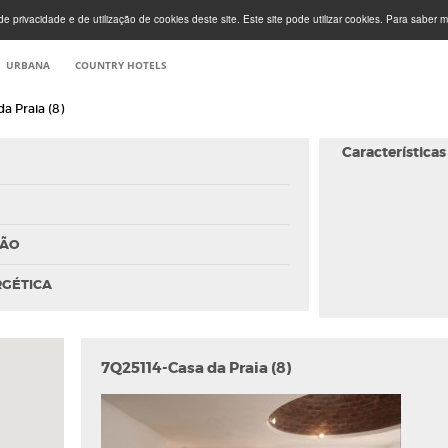
e privacidade e de utilização de cookies deste site. Este site pode utilizar cookies. Para saber m
URBANA
COUNTRY HOTELS
a Praia (8)
Características
ÇÃO
RGÉTICA
7Q25114-Casa da Praia (8)