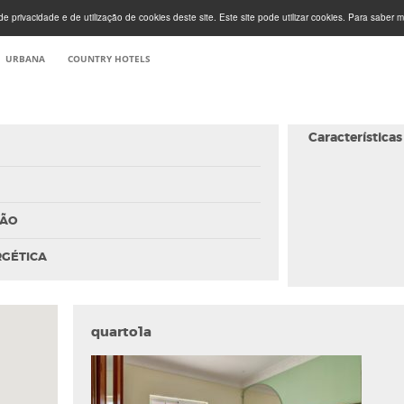
e privacidade e de utilização de cookies deste site. Este site pode utilizar cookies. Para saber m
URBANA
COUNTRY HOTELS
Características
ÇÃO
RGÉTICA
quarto1a