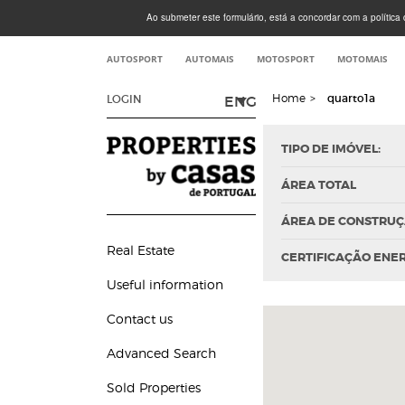
Ao submeter este formulário, está a concordar com a política d
AUTOSPORT
AUTOMAIS
MOTOSPORT
MOTOMAIS
Home
>
quarto1a
ENG
LOGIN
TIPO DE IMÓVEL:
ÁREA TOTAL
ÁREA DE CONSTRU
Real Estate
CERTIFICAÇÃO ENE
Useful information
Contact us
Advanced Search
Sold Properties