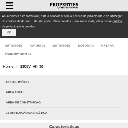
Ao submeter este formulário, está a concordar com a política de privacidade e de utilização
de cookies deste site. Este site pode utilizar cookies. Para saber mais, leia a nossa
política
de privacidade e cookies
.
OK
AUTOSPORT
AUTOMAIS
MOTOSPORT
MOTOMAIS
URBANA
COUNTRY HOTELS
Home
>
2309V_HR (6)
TIPO DE IMÓVEL:
ÁREA TOTAL
ÁREA DE CONSTRUÇÃO
CERTIFICAÇÃO ENERGÉTICA
Características