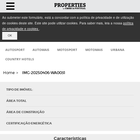
Ao submeter este formulário, está a concordar com a política de privacidade e de utilização
de cookies deste site. Este site pode utilizar cookies. Para saber mais, leia a nossa
política
de privacidade e cookies
.
OK
AUTOSPORT
AUTOMAIS
MOTOSPORT
MOTOMAIS
URBANA
COUNTRY HOTELS
Home
>
IMG-20250406-WA0031
TIPO DE IMÓVEL:
ÁREA TOTAL
ÁREA DE CONSTRUÇÃO
CERTIFICAÇÃO ENERGÉTICA
Características