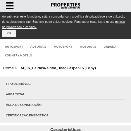
Ao submeter este formulário, está a concordar com a política de privacidade e de utilização
de cookies deste site. Este site pode utilizar cookies. Para saber mais, leia a nossa
política
de privacidade e cookies
.
OK
AUTOSPORT
AUTOMAIS
MOTOSPORT
MOTOMAIS
URBANA
COUNTRY HOTELS
Home
>
M_T4_CaldasRainha_JoaoGaspar-16 (Copy)
TIPO DE IMÓVEL:
ÁREA TOTAL
ÁREA DE CONSTRUÇÃO
CERTIFICAÇÃO ENERGÉTICA
Características