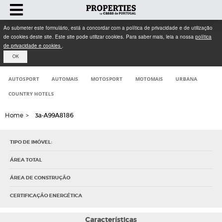
Ao submeter este formulário, está a concordar com a política de privacidade e de utilização
de cookies deste site. Este site pode utilizar cookies. Para saber mais, leia a nossa
política
de privacidade e cookies
.
OK
AUTOSPORT
AUTOMAIS
MOTOSPORT
MOTOMAIS
URBANA
COUNTRY HOTELS
Home
>
3a-A99A8186
TIPO DE IMÓVEL:
ÁREA TOTAL
ÁREA DE CONSTRUÇÃO
CERTIFICAÇÃO ENERGÉTICA
Características