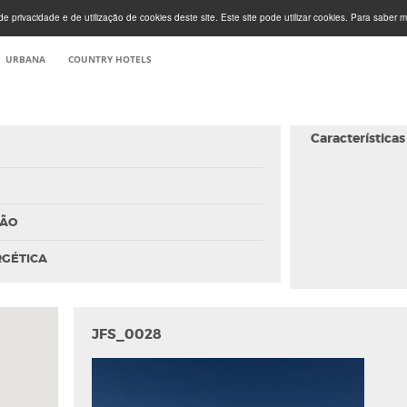
e privacidade e de utilização de cookies deste site. Este site pode utilizar cookies. Para saber m
URBANA
COUNTRY HOTELS
Características
ÇÃO
RGÉTICA
JFS_0028