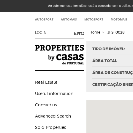
Ao submeter este formulário, está a concordar com a política d
AUTOSPORT
AUTOMAIS
MOTOSPORT
MOTOMAIS
Home
>
JFS_0028
ENG
LOGIN
TIPO DE IMÓVEL:
ÁREA TOTAL
ÁREA DE CONSTRU
Real Estate
CERTIFICAÇÃO ENE
Useful information
Contact us
Advanced Search
Sold Properties