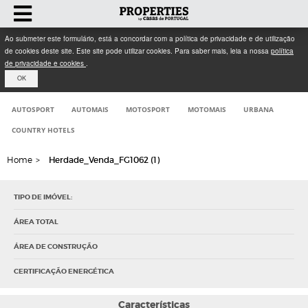
Ao submeter este formulário, está a concordar com a política de privacidade e de utilização
de cookies deste site. Este site pode utilizar cookies. Para saber mais, leia a nossa
política
de privacidade e cookies
.
OK
AUTOSPORT
AUTOMAIS
MOTOSPORT
MOTOMAIS
URBANA
COUNTRY HOTELS
Home
>
Herdade_Venda_FG1062 (1)
TIPO DE IMÓVEL:
ÁREA TOTAL
ÁREA DE CONSTRUÇÃO
CERTIFICAÇÃO ENERGÉTICA
Características