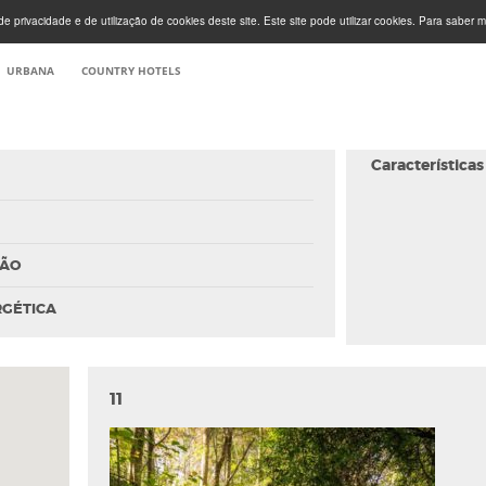
e privacidade e de utilização de cookies deste site. Este site pode utilizar cookies. Para saber m
URBANA
COUNTRY HOTELS
Características
ÇÃO
RGÉTICA
11