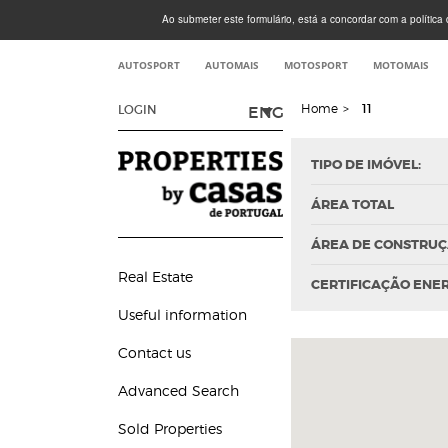
Ao submeter este formulário, está a concordar com a política d
AUTOSPORT
AUTOMAIS
MOTOSPORT
MOTOMAIS
Home
>
11
ENG
LOGIN
TIPO DE IMÓVEL:
ÁREA TOTAL
ÁREA DE CONSTRU
Real Estate
CERTIFICAÇÃO ENE
Useful information
Contact us
Advanced Search
Sold Properties