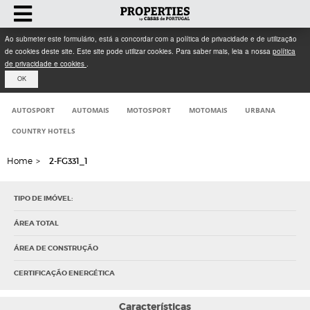
Ao submeter este formulário, está a concordar com a política de privacidade e de utilização
de cookies deste site. Este site pode utilizar cookies. Para saber mais, leia a nossa
política
de privacidade e cookies
.
OK
AUTOSPORT
AUTOMAIS
MOTOSPORT
MOTOMAIS
URBANA
COUNTRY HOTELS
Home
>
2-FG331_1
TIPO DE IMÓVEL:
ÁREA TOTAL
ÁREA DE CONSTRUÇÃO
CERTIFICAÇÃO ENERGÉTICA
Características