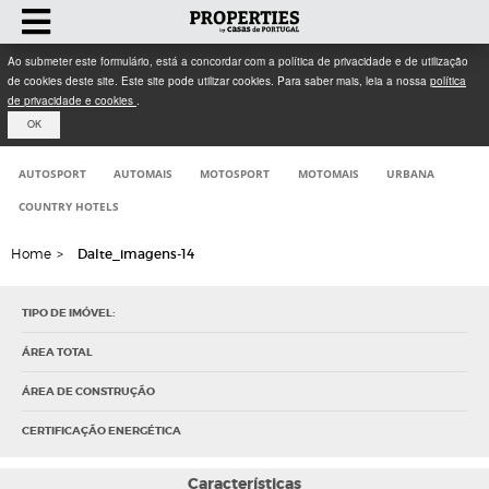
Ao submeter este formulário, está a concordar com a política de privacidade e de utilização
de cookies deste site. Este site pode utilizar cookies. Para saber mais, leia a nossa
política
de privacidade e cookies
.
OK
AUTOSPORT
AUTOMAIS
MOTOSPORT
MOTOMAIS
URBANA
COUNTRY HOTELS
Home
>
Dalte_imagens-14
TIPO DE IMÓVEL:
ÁREA TOTAL
ÁREA DE CONSTRUÇÃO
CERTIFICAÇÃO ENERGÉTICA
Características