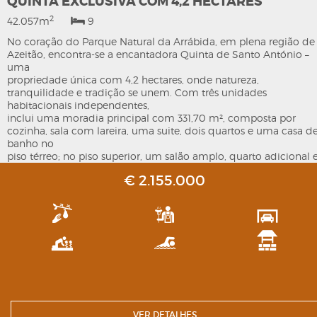
QUINTA EXCLUSIVA COM 4,2 HECTARES
2
42.057m
9
No coração do Parque Natural da Arrábida, em plena região de
Azeitão, encontra-se a encantadora Quinta de Santo António –
uma
propriedade única com 4,2 hectares, onde natureza,
tranquilidade e tradição se unem. Com três unidades
habitacionais independentes,
inclui uma moradia principal com 331,70 m², composta por
cozinha, sala com lareira, uma suite, dois quartos e uma casa d
banho no
piso térreo; no piso superior, um salão amplo, quarto adicional 
duas casas de banho. Duas casas adicionais com alpendres de
€ 2.155.000
36 m².
Propriedade ideal para habitação familiar ou turismo rural.
Oferece ainda piscina com zona de refeições e churrasqueira,
garagem de
70 m², poço, cozinhas equipadas e janelas de sótão. Rodeada
por pinheiros, oliveiras e árvores de fruto, esta quinta alia
conforto, privacidade e potencial de rentabilidade num cenário
natural excecional.
VER DETALHES