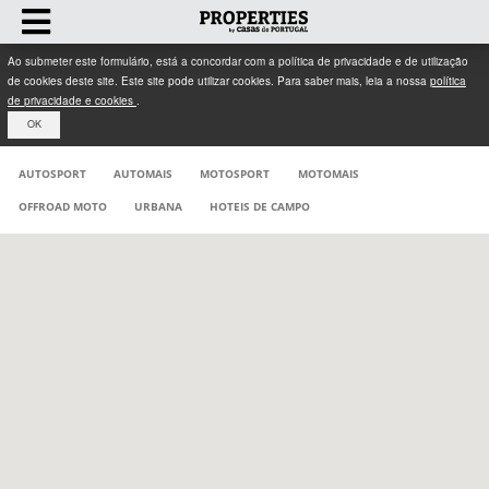
Ao submeter este formulário, está a concordar com a política de privacidade e de utilização
de cookies deste site. Este site pode utilizar cookies. Para saber mais, leia a nossa
política
de privacidade e cookies
.
OK
AUTOSPORT
AUTOMAIS
MOTOSPORT
MOTOMAIS
OFFROAD MOTO
URBANA
HOTEIS DE CAMPO