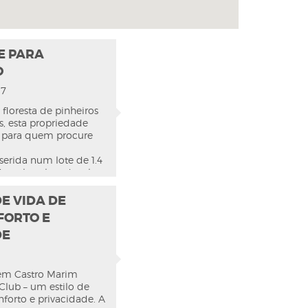
E PARA
€ 1.550.000
O
7
floresta de pinheiros
 esta propriedade
al para quem procure
VER DETALHES
serida num lote de 1.4
o pelo sol, onde a luz
iam uma atmosfera de
DE VIDA DE
€ 599.000
claro orientado a sul,
FORTO E
ada do amanhecer ao
DE
 a sua fachada virada
 céu azul infinito. Há
smo subtil — revelado
em Castro Marim
tra entre as copas dos
Club – um estilo de
nforto e privacidade. A
VER DETALHES