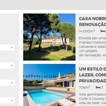
CASA NOBR
RENOVAÇÃ
2
14.000m
Envolta por uma 
mansos maduros,
cativante é ide
um projeto
de renovação. In
hectares, banhad
e o silêncio cr
rara poesia.
UM ESTILO 
Implantada num 
LAZER, CON
a casa é ilumin
PRIVACIDA
entardecer, com
a sul, é
2
706m
3
iluminada sob um
aqui um romanti
Villa geminada 
na luz que se fil
Golfe & Country 
pinheiros, no
vida de lazer, co