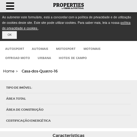
Ao submeter este formulário, está a concordar com a política de privacidade e de utilização
de cookies deste site. Este site pode utilizar cookies. Para saber mais, leia a nossa
política
de privacidade e cookies
.
OK
AUTOSPORT
AUTOMAIS
MOTOSPORT
MOTOMAIS
OFFROAD MOTO
URBANA
HOTEIS DE CAMPO
Home
>
Casa-dos-Quatro-16
TIPO DE IMÓVEL:
ÁREA TOTAL
ÁREA DE CONSTRUÇÃO
CERTIFICAÇÃO ENERGÉTICA
Características