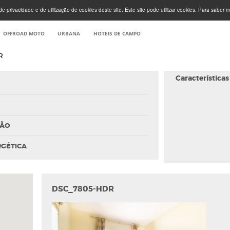
e privacidade e de utilização de cookies deste site. Este site pode utilizar cookies. Para saber m
OFFROAD MOTO
URBANA
HOTEIS DE CAMPO
R
Características
ÇÃO
RGÉTICA
DSC_7805-HDR