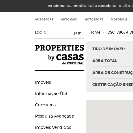
Ao submeter este formulário, está a concordar com a política d
AUTOSPORT
AUTOMAIS
MOTOSPORT
MOTOMAIS
Home
>
DSC_7805-HD
PT
LOGIN
TIPO DE IMÓVEL:
ÁREA TOTAL
ÁREA DE CONSTRU
Imóveis
CERTIFICAÇÃO ENE
Informação Útil
Contactos
Pesquisa Avançada
Imóveis Vendidos