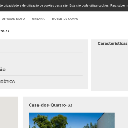
e privacidade e de utilização de cookies deste site. Este site pode utilizar cookies. Para saber m
OFFROAD MOTO
URBANA
HOTEIS DE CAMPO
ro-33
Características
ÇÃO
RGÉTICA
Casa-dos-Quatro-33