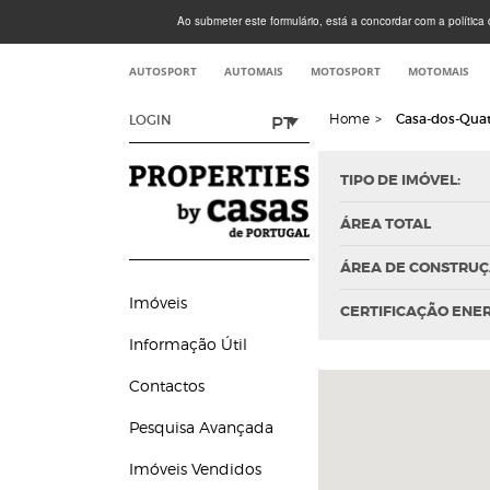
Ao submeter este formulário, está a concordar com a política d
AUTOSPORT
AUTOMAIS
MOTOSPORT
MOTOMAIS
Home
>
Casa-dos-Quat
PT
LOGIN
TIPO DE IMÓVEL:
ÁREA TOTAL
ÁREA DE CONSTRU
Imóveis
CERTIFICAÇÃO ENE
Informação Útil
Contactos
Pesquisa Avançada
Imóveis Vendidos