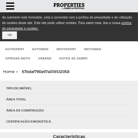
Ao submeter este formulário, está a concordar com a política de privacidade e de utilização
de cookies deste site. Este site pode utilizar cookies. Para saber mais, leia a nossa
política
de privacidade e cookies
.
OK
AUTOSPORT
AUTOMAIS
MOTOSPORT
MOTOMAIS
OFFROAD MOTO
URBANA
HOTEIS DE CAMPO
Home
>
67bdaf790a97a018532058
TIPO DE IMÓVEL:
ÁREA TOTAL
ÁREA DE CONSTRUÇÃO
CERTIFICAÇÃO ENERGÉTICA
Características