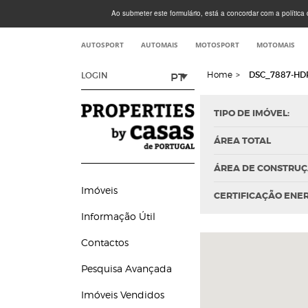
Ao submeter este formulário, está a concordar com a política d
AUTOSPORT
AUTOMAIS
MOTOSPORT
MOTOMAIS
Home
>
DSC_7887-HD
PT
LOGIN
TIPO DE IMÓVEL:
ÁREA TOTAL
ÁREA DE CONSTRU
Imóveis
CERTIFICAÇÃO ENE
Informação Útil
Contactos
Pesquisa Avançada
Imóveis Vendidos