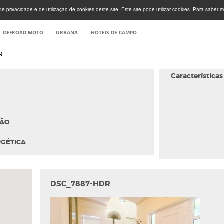
e privacidade e de utilização de cookies deste site. Este site pode utilizar cookies. Para saber m
OFFROAD MOTO
URBANA
HOTEIS DE CAMPO
R
Características
ÇÃO
RGÉTICA
DSC_7887-HDR