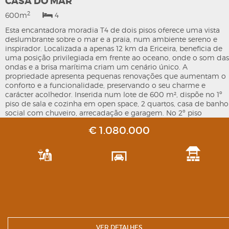
CASA DO MAR
2
600m
4
Esta encantadora moradia T4 de dois pisos oferece uma vista
deslumbrante sobre o mar e a praia, num ambiente sereno e
inspirador. Localizada a apenas 12 km da Ericeira, beneficia de
uma posição privilegiada em frente ao oceano, onde o som das
ondas e a brisa marítima criam um cenário único. A
propriedade apresenta pequenas renovações que aumentam o
conforto e a funcionalidade, preservando o seu charme e
carácter acolhedor. Inserida num lote de 600 m², dispõe no 1º
piso de sala e cozinha em open space, 2 quartos, casa de banho
social com chuveiro, arrecadação e garagem. No 2º piso
encontram-se 2 quartos adicionais, casa de banho social com
€ 1.080.000
chuveiro, salão de jogos e arrecadação. No exterior existe
logradouro e churrasqueira. Uma excelente oportunidade para
quem procura um imóvel com identidade, charme e
localização exclusiva junto à costa atlântica. N/Ref. V25320
VER DETALHES