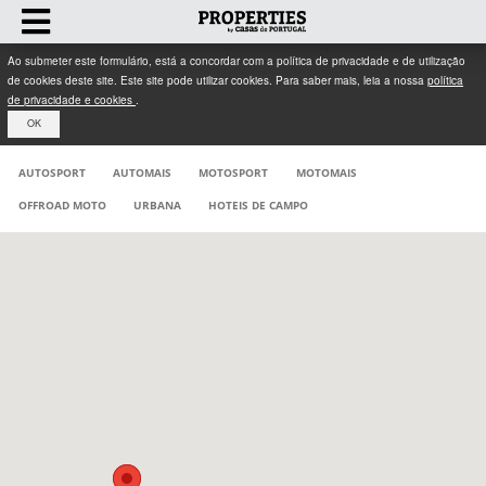
Ao submeter este formulário, está a concordar com a política de privacidade e de utilização
de cookies deste site. Este site pode utilizar cookies. Para saber mais, leia a nossa
política
de privacidade e cookies
.
OK
AUTOSPORT
AUTOMAIS
MOTOSPORT
MOTOMAIS
OFFROAD MOTO
URBANA
HOTEIS DE CAMPO