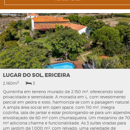
LUGAR DO SOL, ERICEIRA
2
2.160m
3
Quintinha em terreno murado de 2.150 m², oferecendo total
privacidade e serenidade. A moradia em L, com revestimento
parcial em pedra e xisto, harmoniza-se com a paisagem natural.
A ampla área social em open space, com 110 m², integra
cozinha, sala de jantar e estar prolongando-se para um alpendr
envidraçado de 60 m² com churrasqueira. Um mezanino de 70
m² adiciona charme e funcionalidade. As 3 suítes viradas para
um jardim de 1.000 m², com relvado, uma variedade de