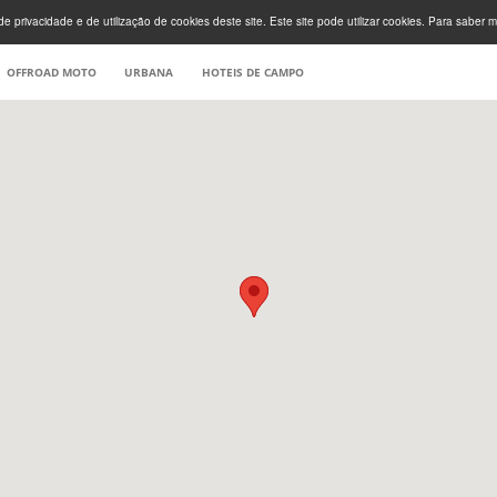
e privacidade e de utilização de cookies deste site. Este site pode utilizar cookies. Para saber m
OFFROAD MOTO
URBANA
HOTEIS DE CAMPO