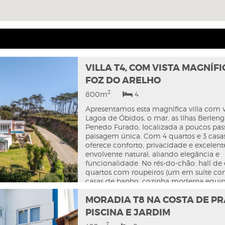
VILLA T4, COM VISTA MAGNÍF
FOZ DO ARELHO
2
800m
4
Apresentamos esta magnífica villa com v
Lagoa de Óbidos, o mar, as Ilhas Berleng
Penedo Furado, localizada a poucos pas
paisagem única. Com 4 quartos e 3 casa
oferece conforto, privacidade e excelent
envolvente natural, aliando elegância e
funcionalidade. No rés-do-chão: hall de 
quartos com roupeiros (um em suíte com 
casas de banho, cozinha moderna equip
de jantar e sala de estar com vista pano
MORADIA T8 NA COSTA DE PR
Equipada com chão radiante para máx
conforto. No exterior, jardim cuidado e 
PISCINA E JARDIM
criam o espaço ideal para lazer. Inclui a
2