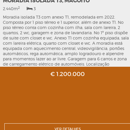
MORADIA ISOLADA T3, MAGOITO
2
2.440m
3
Moradia isolada T3 com anexo T1, remodelada em 2022.
Composta por 1 piso térreo e 1 superior, além de anexo T1. No
piso térreo conta com cozinha com ilha, sala com lareira, 2
quartos, 2 wc, garagem e zona de lavandaria. No 1º piso dispõe
de suite com closet e wc. Anexo T1 com cozinha equipada, sala
com lareira elétrica, quarto com closet e wc. A moradia está
equipada com aquecimento central, videovigilância, portões
automáticos, rega automática, amplo logradouro e alpendre
para momentos lazer ao ar livre. Garagem para 6 carros e zona
de carregamento elétrico de automóveis. Localização
privilegiada, entre a serra e o mar, a 5 min da Praia do Magoito,
€ 1.200.000
10 min das Azenhas do Mar, 23 min de Sintra, 25 min de Cascai
e 35 min de Lisboa e Aeroporto.
VER DETALHES