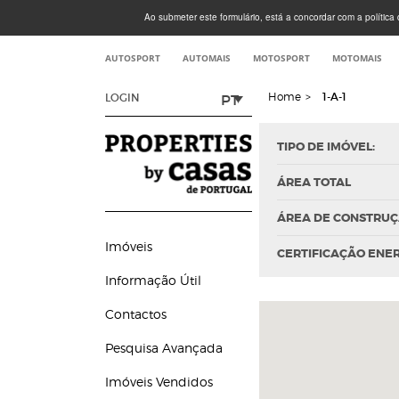
Ao submeter este formulário, está a concordar com a política d
AUTOSPORT
AUTOMAIS
MOTOSPORT
MOTOMAIS
Home
>
1-A-1
PT
LOGIN
TIPO DE IMÓVEL:
ÁREA TOTAL
ÁREA DE CONSTRU
Imóveis
CERTIFICAÇÃO ENE
Informação Útil
Contactos
Pesquisa Avançada
Imóveis Vendidos