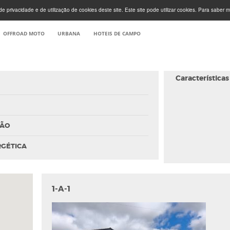
e privacidade e de utilização de cookies deste site. Este site pode utilizar cookies. Para saber m
OFFROAD MOTO
URBANA
HOTEIS DE CAMPO
Características
ÇÃO
RGÉTICA
1-A-1