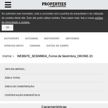
Ao submeter este formulário, está a concordar com a política de privacidade e de utilização
de cookies deste site. Este site pode utilizar cookies. Para saber mais, leia a nossa
política
de privacidade e cookies
.
OK
AUTOSPORT
AUTOMAIS
MOTOSPORT
MOTOMAIS
OFFROAD MOTO
URBANA
HOTEIS DE CAMPO
Home
>
WEBSITE_SESIMBRA_Fonte de Sesimbra_DRONE-23
TIPO DE IMÓVEL:
ÁREA TOTAL
ÁREA DE CONSTRUÇÃO
CERTIFICAÇÃO ENERGÉTICA
Características