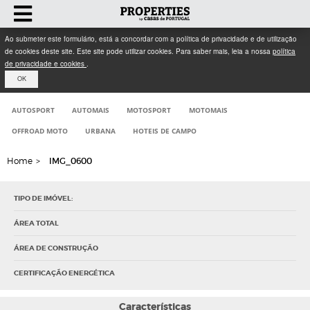
Ao submeter este formulário, está a concordar com a política de privacidade e de utilização
de cookies deste site. Este site pode utilizar cookies. Para saber mais, leia a nossa
política
de privacidade e cookies
.
OK
AUTOSPORT
AUTOMAIS
MOTOSPORT
MOTOMAIS
OFFROAD MOTO
URBANA
HOTEIS DE CAMPO
Home
>
IMG_0600
TIPO DE IMÓVEL:
ÁREA TOTAL
ÁREA DE CONSTRUÇÃO
CERTIFICAÇÃO ENERGÉTICA
Características