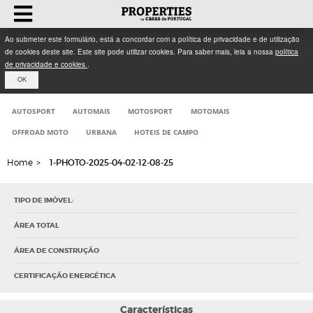
Ao submeter este formulário, está a concordar com a política de privacidade e de utilização
de cookies deste site. Este site pode utilizar cookies. Para saber mais, leia a nossa
política
de privacidade e cookies
.
OK
AUTOSPORT
AUTOMAIS
MOTOSPORT
MOTOMAIS
OFFROAD MOTO
URBANA
HOTEIS DE CAMPO
Home
>
1-PHOTO-2025-04-02-12-08-25
TIPO DE IMÓVEL:
ÁREA TOTAL
ÁREA DE CONSTRUÇÃO
CERTIFICAÇÃO ENERGÉTICA
Características