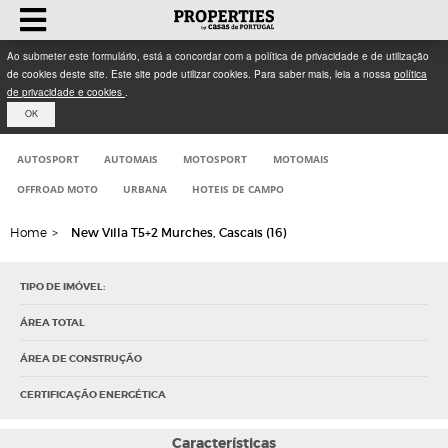
Ao submeter este formulário, está a concordar com a política de privacidade e de utilização
de cookies deste site. Este site pode utilizar cookies. Para saber mais, leia a nossa
política
de privacidade e cookies
.
OK
AUTOSPORT
AUTOMAIS
MOTOSPORT
MOTOMAIS
OFFROAD MOTO
URBANA
HOTEIS DE CAMPO
Home
>
New Villa T5+2 Murches, Cascais (16)
TIPO DE IMÓVEL:
ÁREA TOTAL
ÁREA DE CONSTRUÇÃO
CERTIFICAÇÃO ENERGÉTICA
Características