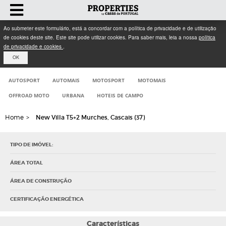
Ao submeter este formulário, está a concordar com a política de privacidade e de utilização
de cookies deste site. Este site pode utilizar cookies. Para saber mais, leia a nossa
política
de privacidade e cookies
.
OK
AUTOSPORT
AUTOMAIS
MOTOSPORT
MOTOMAIS
OFFROAD MOTO
URBANA
HOTEIS DE CAMPO
Home
>
New Villa T5+2 Murches, Cascais (37)
TIPO DE IMÓVEL:
ÁREA TOTAL
ÁREA DE CONSTRUÇÃO
CERTIFICAÇÃO ENERGÉTICA
Características