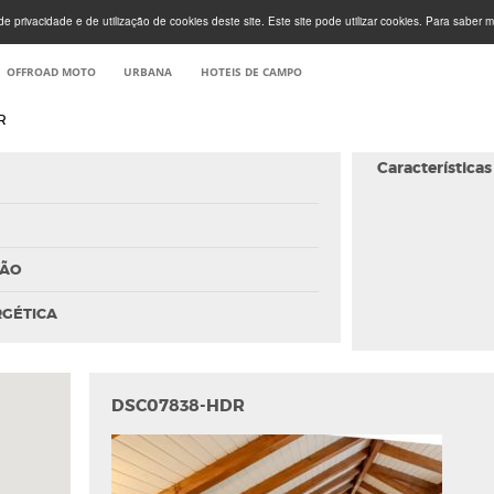
e privacidade e de utilização de cookies deste site. Este site pode utilizar cookies. Para saber m
OFFROAD MOTO
URBANA
HOTEIS DE CAMPO
R
Características
ÇÃO
RGÉTICA
DSC07838-HDR