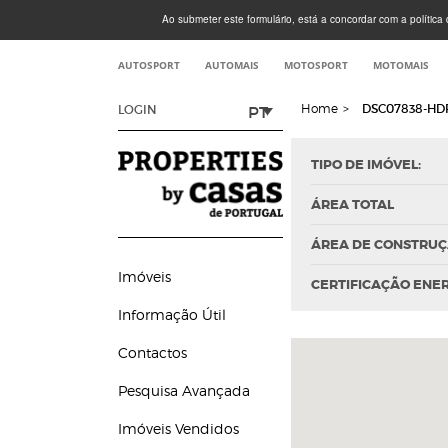
Ao submeter este formulário, está a concordar com a política d
AUTOSPORT
AUTOMAIS
MOTOSPORT
MOTOMAIS
Home
>
DSC07838-HD
PT
LOGIN
TIPO DE IMÓVEL:
ÁREA TOTAL
ÁREA DE CONSTRU
Imóveis
CERTIFICAÇÃO ENE
Informação Útil
Contactos
Pesquisa Avançada
Imóveis Vendidos