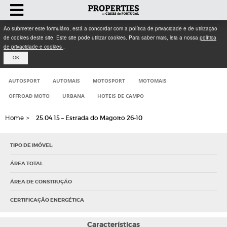
Ao submeter este formulário, está a concordar com a política de privacidade e de utilização
de cookies deste site. Este site pode utilizar cookies. Para saber mais, leia a nossa
política
de privacidade e cookies
.
OK
AUTOSPORT
AUTOMAIS
MOTOSPORT
MOTOMAIS
OFFROAD MOTO
URBANA
HOTEIS DE CAMPO
Home
>
25.04.15 – Estrada do Magoito 26-10
TIPO DE IMÓVEL:
ÁREA TOTAL
ÁREA DE CONSTRUÇÃO
CERTIFICAÇÃO ENERGÉTICA
Características