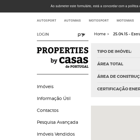
Ao submeter este formulário, está a concordar com a política d
AUTOSPORT
AUTOMAIS
MOTOSPORT
MOTOMAIS
Home
>
25.04.15 – Est
PT
LOGIN
TIPO DE IMÓVEL:
ÁREA TOTAL
ÁREA DE CONSTRU
Imóveis
CERTIFICAÇÃO ENE
Informação Útil
Contactos
Pesquisa Avançada
Imóveis Vendidos