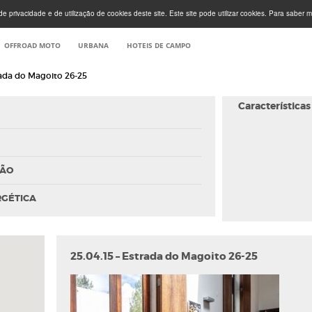
e privacidade e de utilização de cookies deste site. Este site pode utilizar cookies. Para saber m
OFFROAD MOTO
URBANA
HOTEIS DE CAMPO
rada do Magoito 26-25
Características
ÇÃO
RGÉTICA
25.04.15 – Estrada do Magoito 26-25