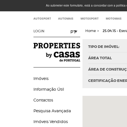
Ao submeter este formulário, está a concordar com a política d
AUTOSPORT
AUTOMAIS
MOTOSPORT
MOTOMAIS
Home
>
25.04.15 – Est
PT
LOGIN
TIPO DE IMÓVEL:
ÁREA TOTAL
ÁREA DE CONSTRU
Imóveis
CERTIFICAÇÃO ENE
Informação Útil
Contactos
Pesquisa Avançada
Imóveis Vendidos