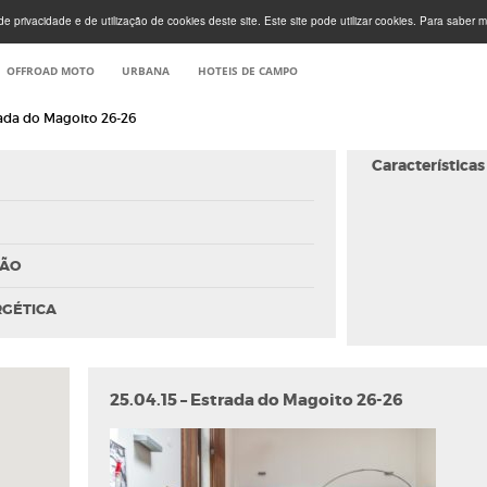
e privacidade e de utilização de cookies deste site. Este site pode utilizar cookies. Para saber m
OFFROAD MOTO
URBANA
HOTEIS DE CAMPO
rada do Magoito 26-26
Características
ÇÃO
RGÉTICA
25.04.15 – Estrada do Magoito 26-26