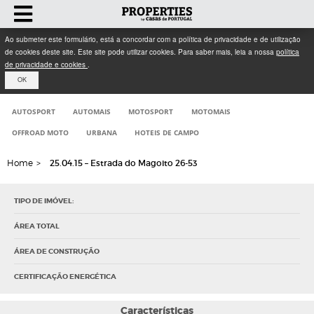
Ao submeter este formulário, está a concordar com a política de privacidade e de utilização
de cookies deste site. Este site pode utilizar cookies. Para saber mais, leia a nossa
política
de privacidade e cookies
.
OK
AUTOSPORT
AUTOMAIS
MOTOSPORT
MOTOMAIS
OFFROAD MOTO
URBANA
HOTEIS DE CAMPO
Home
>
25.04.15 – Estrada do Magoito 26-53
TIPO DE IMÓVEL:
ÁREA TOTAL
ÁREA DE CONSTRUÇÃO
CERTIFICAÇÃO ENERGÉTICA
Características