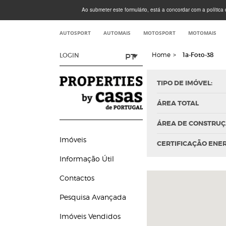
Ao submeter este formulário, está a concordar com a política d
AUTOSPORT
AUTOMAIS
MOTOSPORT
MOTOMAIS
Home
>
1a-Foto-38
PT
LOGIN
TIPO DE IMÓVEL:
ÁREA TOTAL
ÁREA DE CONSTRU
Imóveis
CERTIFICAÇÃO ENE
Informação Útil
Contactos
Pesquisa Avançada
Imóveis Vendidos