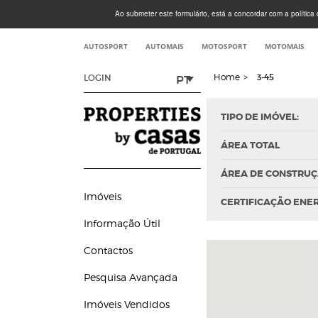
Ao submeter este formulário, está a concordar com a política d
AUTOSPORT
AUTOMAIS
MOTOSPORT
MOTOMAIS
Home
>
3-45
PT
LOGIN
TIPO DE IMÓVEL:
ÁREA TOTAL
ÁREA DE CONSTRU
Imóveis
CERTIFICAÇÃO ENE
Informação Útil
Contactos
Pesquisa Avançada
Imóveis Vendidos