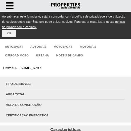
Ao submeter este formulário, está a concordar com a política de privacidade e de utilização
de cookies deste site. Este site pode utilizar cookies. Para saber mais, leia a nossa
política
de privacidade e cookies
.
OK
AUTOSPORT
AUTOMAIS
MOTOSPORT
MOTOMAIS
OFFROAD MOTO
URBANA
HOTEIS DE CAMPO
Home
>
3-IMG_6782
TIPO DE IMÓVEL:
ÁREA TOTAL
ÁREA DE CONSTRUÇÃO
CERTIFICAÇÃO ENERGÉTICA
Características