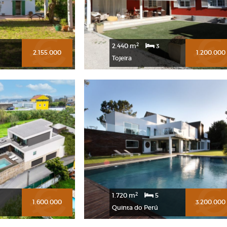
2
2.440 m
3
2.155.000
1.200.000
Tojeira
2
1.720 m
5
1.600.000
3.200.000
Quinta do Perú