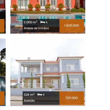
2
5.000 m
4
1.800.000
Aldeia de Irmãos
2
528 m
4
720.000
Azeitão