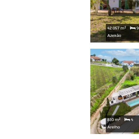
2
42.057 m
9
Azeitão
2
810 m
4
Arelho