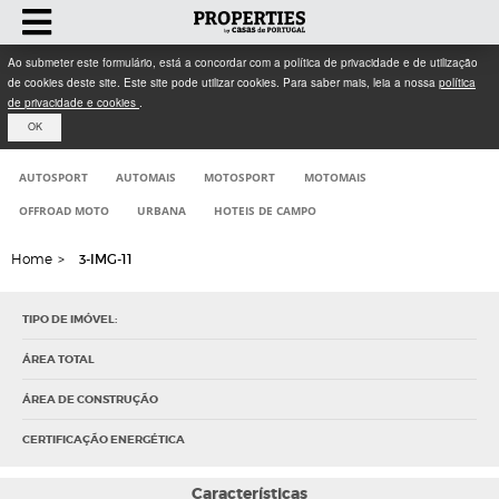
Ao submeter este formulário, está a concordar com a política de privacidade e de utilização
de cookies deste site. Este site pode utilizar cookies. Para saber mais, leia a nossa
política
de privacidade e cookies
.
OK
AUTOSPORT
AUTOMAIS
MOTOSPORT
MOTOMAIS
OFFROAD MOTO
URBANA
HOTEIS DE CAMPO
Home
>
3-IMG-11
TIPO DE IMÓVEL:
ÁREA TOTAL
ÁREA DE CONSTRUÇÃO
CERTIFICAÇÃO ENERGÉTICA
Características