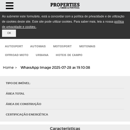
Ao submeter este formulário, está a concordar com a política de privacidade e de utilização
de cookies deste site. Este site pode utilizar cookies. Para saber mais, leia a nossa
política
de privacidade e cookies
.
OK
AUTOSPORT
AUTOMAIS
MOTOSPORT
MOTOMAIS
OFFROAD MOTO
URBANA
HOTEIS DE CAMPO
Home
>
WhatsApp Image 2025-07-28 at 19.10.08
TIPO DE IMÓVEL:
ÁREA TOTAL
ÁREA DE CONSTRUÇÃO
CERTIFICAÇÃO ENERGÉTICA
Características