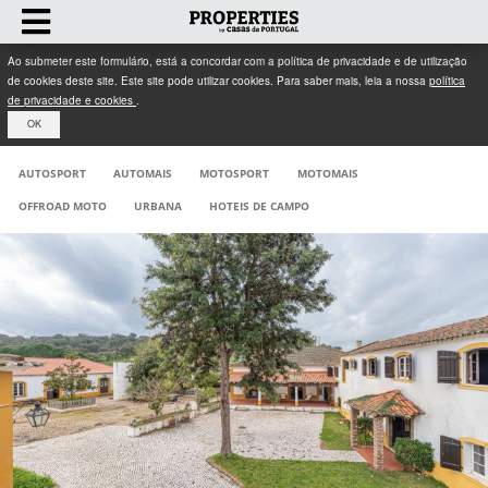
Ao submeter este formulário, está a concordar com a política de privacidade e de utilização
de cookies deste site. Este site pode utilizar cookies. Para saber mais, leia a nossa
política
de privacidade e cookies
.
OK
AUTOSPORT
AUTOMAIS
MOTOSPORT
MOTOMAIS
OFFROAD MOTO
URBANA
HOTEIS DE CAMPO