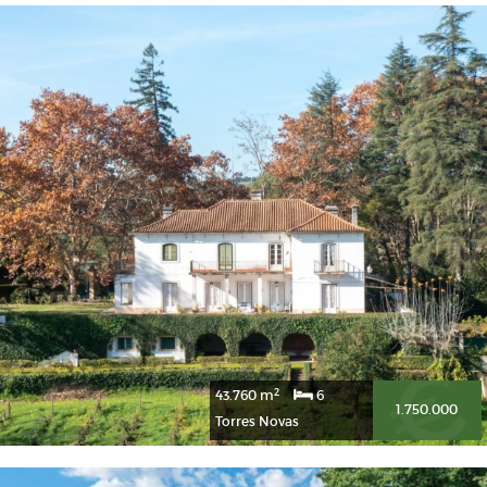
2
43.760 m
6
1.750.000
Torres Novas