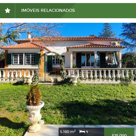
IMÓVEIS RELACIONADOS
2
5.160 m
4
525.000