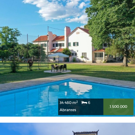
2
34.480 m
6
1.500.000
Abrantes