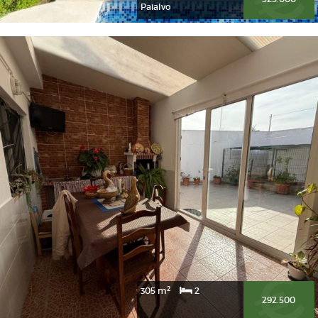
Paialvo
2
305 m
2
292.500