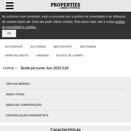
Ao submeter este formulário, está a concordar com a política de privacidade e de utilização
de cookies deste site. Este site pode utilizar cookies. Para saber mais, leia a nossa
política
de privacidade e cookies
.
OK
AUTOSPORT
AUTOMAIS
MOTOSPORT
MOTOMAIS
OFFROAD MOTO
URBANA
HOTEIS DE CAMPO
Home
>
Bode pictures Jun 2023 528
TIPO DE IMÓVEL:
ÁREA TOTAL
ÁREA DE CONSTRUÇÃO
CERTIFICAÇÃO ENERGÉTICA
Características