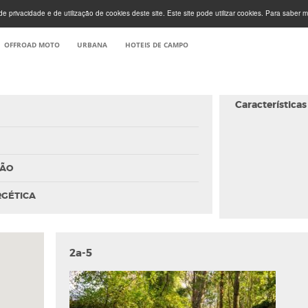
e privacidade e de utilização de cookies deste site. Este site pode utilizar cookies. Para saber m
OFFROAD MOTO
URBANA
HOTEIS DE CAMPO
Características
ÇÃO
RGÉTICA
2a-5