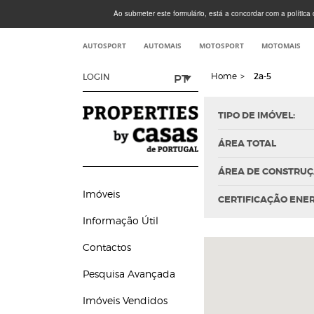
Ao submeter este formulário, está a concordar com a política d
AUTOSPORT
AUTOMAIS
MOTOSPORT
MOTOMAIS
Home
>
2a-5
PT
LOGIN
TIPO DE IMÓVEL:
ÁREA TOTAL
ÁREA DE CONSTRU
Imóveis
CERTIFICAÇÃO ENE
Informação Útil
Contactos
Pesquisa Avançada
Imóveis Vendidos