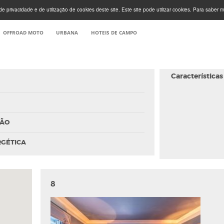
e privacidade e de utilização de cookies deste site. Este site pode utilizar cookies. Para saber m
OFFROAD MOTO
URBANA
HOTEIS DE CAMPO
Características
ÇÃO
RGÉTICA
8