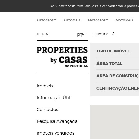
Ao submeter este formulário, está a concordar com a política d
AUTOSPORT
AUTOMAIS
MOTOSPORT
MOTOMAIS
Home
>
8
PT
LOGIN
TIPO DE IMÓVEL:
ÁREA TOTAL
ÁREA DE CONSTRU
Imóveis
CERTIFICAÇÃO ENE
Informação Útil
Contactos
Pesquisa Avançada
Imóveis Vendidos