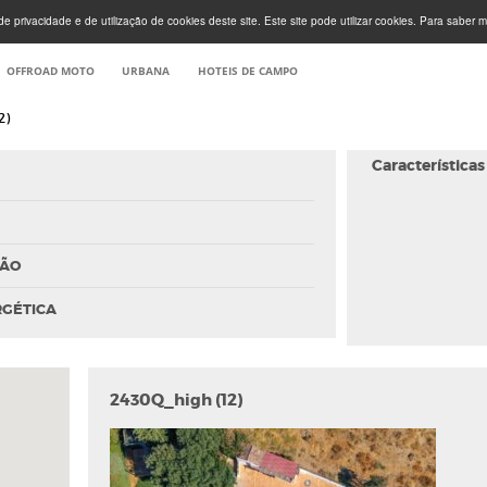
e privacidade e de utilização de cookies deste site. Este site pode utilizar cookies. Para saber m
OFFROAD MOTO
URBANA
HOTEIS DE CAMPO
2)
Características
ÇÃO
RGÉTICA
2430Q_high (12)