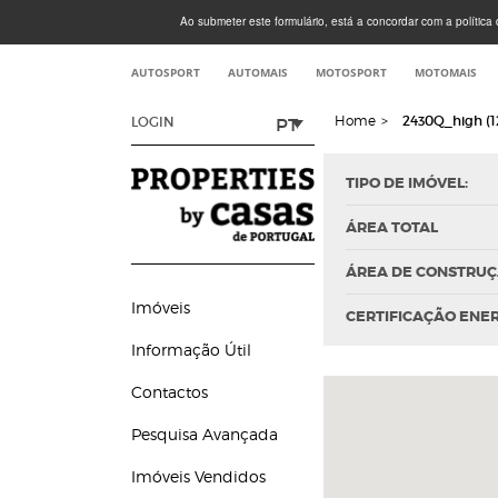
Ao submeter este formulário, está a concordar com a política d
AUTOSPORT
AUTOMAIS
MOTOSPORT
MOTOMAIS
Home
>
2430Q_high (1
PT
LOGIN
TIPO DE IMÓVEL:
ÁREA TOTAL
ÁREA DE CONSTRU
Imóveis
CERTIFICAÇÃO ENE
Informação Útil
Contactos
Pesquisa Avançada
Imóveis Vendidos