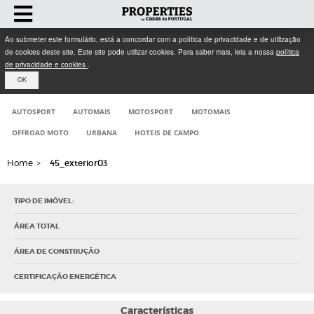
Ao submeter este formulário, está a concordar com a política de privacidade e de utilização
de cookies deste site. Este site pode utilizar cookies. Para saber mais, leia a nossa
política
de privacidade e cookies
.
OK
AUTOSPORT
AUTOMAIS
MOTOSPORT
MOTOMAIS
OFFROAD MOTO
URBANA
HOTEIS DE CAMPO
Home
>
45_exterior03
TIPO DE IMÓVEL:
ÁREA TOTAL
ÁREA DE CONSTRUÇÃO
CERTIFICAÇÃO ENERGÉTICA
Características