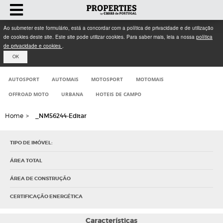
Ao submeter este formulário, está a concordar com a política de privacidade e de utilização
de cookies deste site. Este site pode utilizar cookies. Para saber mais, leia a nossa
política
de privacidade e cookies
.
OK
AUTOSPORT
AUTOMAIS
MOTOSPORT
MOTOMAIS
OFFROAD MOTO
URBANA
HOTEIS DE CAMPO
Home
>
_NM56244-Editar
TIPO DE IMÓVEL:
ÁREA TOTAL
ÁREA DE CONSTRUÇÃO
CERTIFICAÇÃO ENERGÉTICA
Características